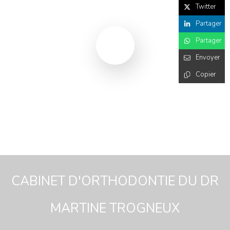
Twitter
Partager
Partager
Envoyer
Copier
CABINET D'ORTHODONTIE
DU DR
MARTINE TROGNEUX